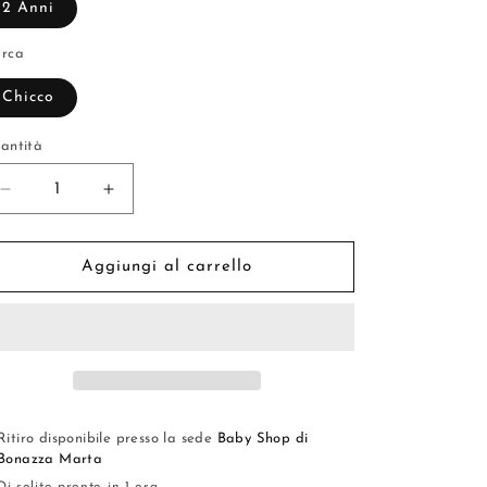
2 Anni
rca
Chicco
antità
Diminuisci
Aumenta
quantità
quantità
per
per
Pantalone
Pantalone
Aggiungi al carrello
in
in
felpa
felpa
-
-
Chicco
Chicco
Ritiro disponibile presso la sede
Baby Shop di
Bonazza Marta