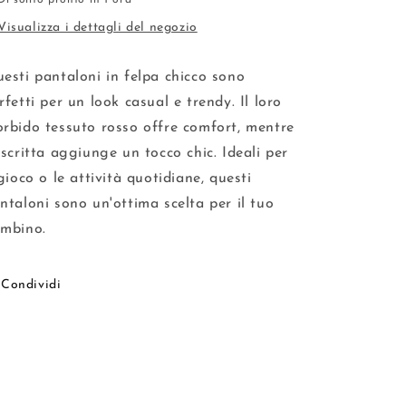
Di solito pronto in 1 ora
Visualizza i dettagli del negozio
esti pantaloni in felpa chicco sono
rfetti per un look casual e trendy. Il loro
rbido tessuto rosso offre comfort, mentre
 scritta aggiunge un tocco chic. Ideali per
 gioco o le attività quotidiane, questi
ntaloni sono un'ottima scelta per il tuo
mbino.
Condividi