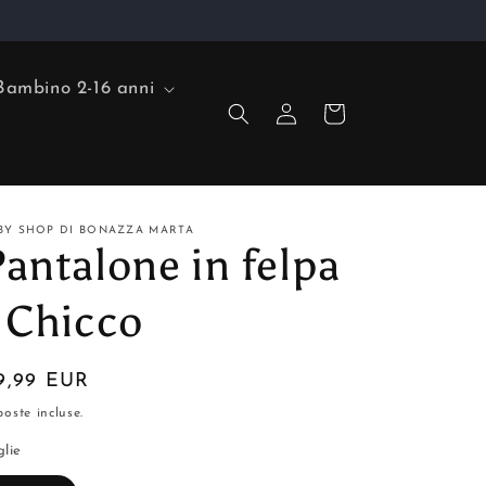
Bambino 2-16 anni
Accedi
Carrello
BY SHOP DI BONAZZA MARTA
antalone in felpa
 Chicco
rezzo
9,99 EUR
oste incluse.
stino
glie