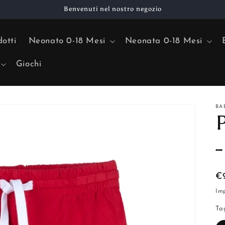
Benvenuti nel nostro negozio
dotti
Neonato 0-18 Mesi
Neonata 0-18 Mesi
Giochi
BA
P
-
P
€
di
Imp
li
Ta