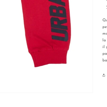
Qu
pe
mo
la
il
pa
ba